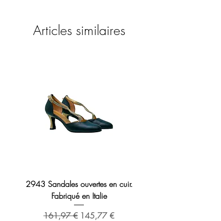
Articles similaires
2943 Sandales ouvertes en cuir.
Sandale en cuir 2276 B
Fabriqué en Italie
Prix original
173,48 €
Prix original
Prix promotionnel
161,97 €
145,77 €