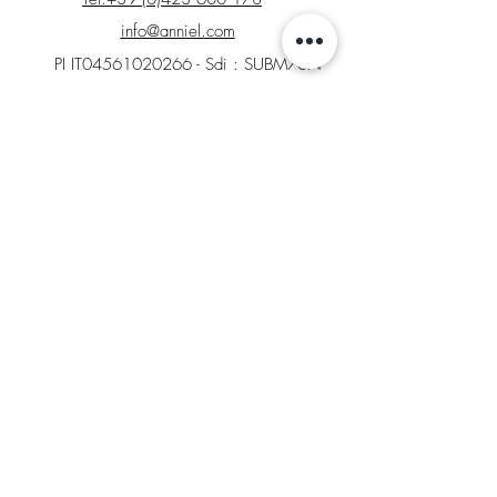
info@anniel.com
PI IT04561020266 - Sdi : SUBM70N
INFO
Contacts
Magasin d'usine
Demande de retour
Tableaux de tailles et de couleurs
DOMAINE JURIDIQUE
Conditions générales de vente