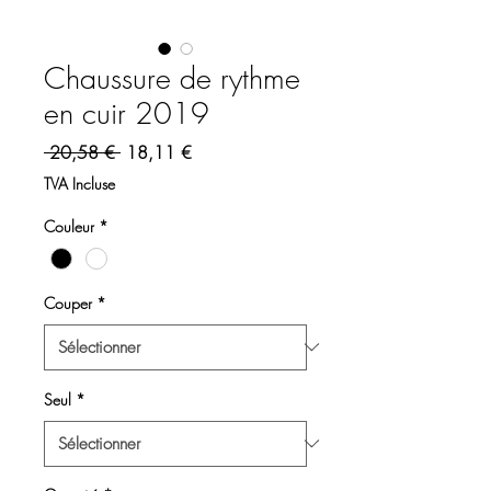
Chaussure de rythme
en cuir 2019
Prix original
Prix promotionnel
 20,58 € 
18,11 €
TVA Incluse
Couleur
*
Couper
*
Seul
*