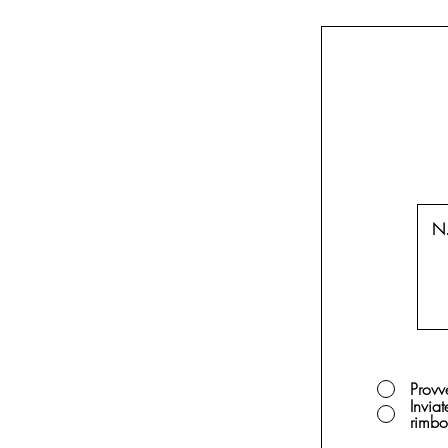
Provv
Inviat
rimbo