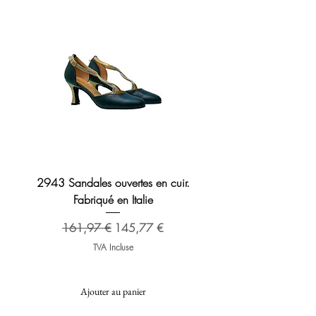
2943 Sandales ouvertes en cuir.
Sandale en cuir 2276 B
Fabriqué en Italie
Prix original
173,48 €
Prix original
Prix promotionnel
161,97 €
145,77 €
TVA Incluse
Ajouter au panier