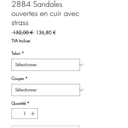
2884 Sandales
ouvertes en cuir avec
strass
Prix original
Prix promotionnel
 152,00 € 
136,80 €
TVA Incluse
Talon
*
Couper
*
Quantité
*