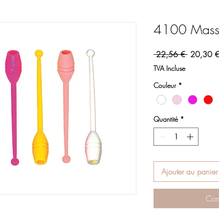
4100 Massu
Prix origi
 22,56 € 
20,30 
TVA Incluse
Couleur
*
Quantité
*
Ajouter au panier
Com