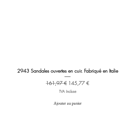
Aperçu rapide
2943 Sandales ouvertes en cuir. Fabriqué en Italie
Prix original
Prix promotionnel
161,97 €
145,77 €
TVA Incluse
Ajouter au panier