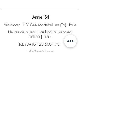
Anniel Srl
Via Morer, 1 31044 Montebelluna (TV) - Italie
Heures de bureau : du lundi au vendredi
08h30
| 18h
Tél:+39 (0)423 600 178
info@anniel.com
PI IT04561020266 - Sdi : SUBM70N
INFO
Contacts
Magasin d'usine
Demande de retour