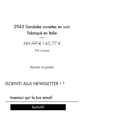
2943 Sandales ouvertes en cuir.
Sandale en cuir 2276 B
Fabriqué en Italie
Prix original
173,48 €
Prix original
Prix promotionnel
161,97 €
145,77 €
TVA Incluse
Ajouter au panier
ISCRIVITI ALLA NEWSLETTER !
Iscriviti!