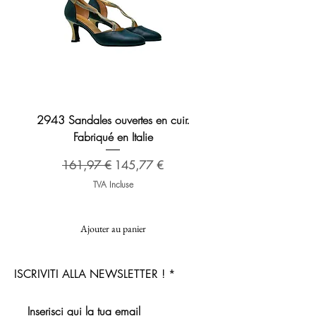
2943 Sandales ouvertes en cuir.
Sandale en cuir 2276 B
Fabriqué en Italie
Prix original
173,48 €
Prix original
Prix promotionnel
161,97 €
145,77 €
TVA Incluse
Ajouter au panier
ISCRIVITI ALLA NEWSLETTER !