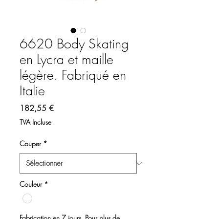
6620 Body Skating
en Lycra et maille
légère. Fabriqué en
Italie
Prix
182,55 €
TVA Incluse
Couper
*
Couleur
*
Fabrication en 7 jours. Pour plus de