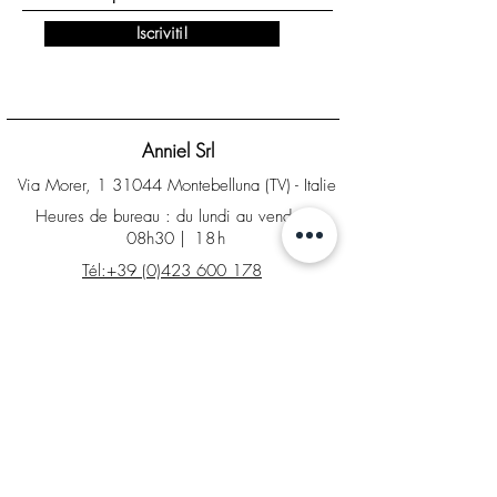
Iscriviti!
Anniel Srl
Via Morer, 1 31044 Montebelluna (TV) - Italie
Heures de bureau : du lundi au vendredi
08h30
| 18h
Tél:+39 (0)423 600 178
info@anniel.com
PI IT04561020266 - Sdi : SUBM70N
INFO
Contacts
Magasin d'usine