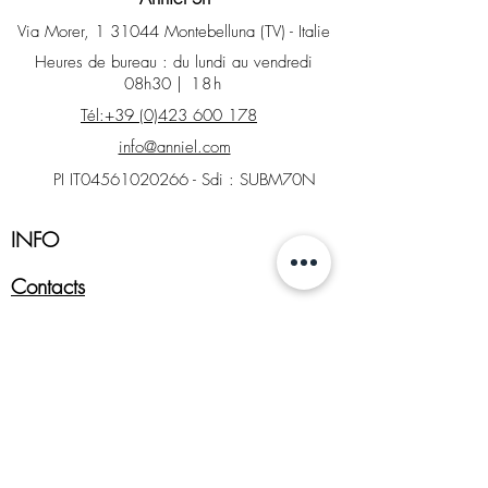
Via Morer, 1 31044 Montebelluna (TV) - Italie
Heures de bureau : du lundi au vendredi
08h30
| 18h
Tél:+39 (0)423 600 178
info@anniel.com
PI IT04561020266 - Sdi : SUBM70N
INFO
Contacts
Magasin d'usine
Demande de retour
Tableaux de tailles et de couleurs