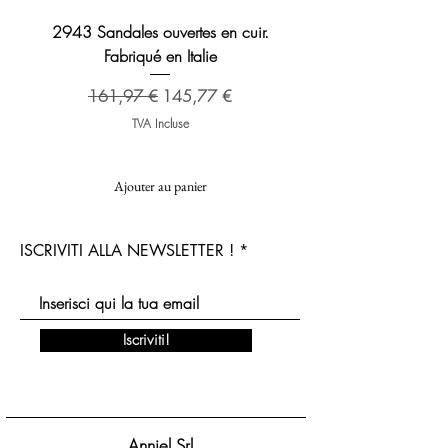
2943 Sandales ouvertes en cuir.
Sandale en cuir 2276 B
Fabriqué en Italie
Prix original
173,48 €
Prix original
Prix promotionnel
161,97 €
145,77 €
TVA Incluse
Ajouter au panier
ISCRIVITI ALLA NEWSLETTER !
Iscriviti!
Anniel Srl