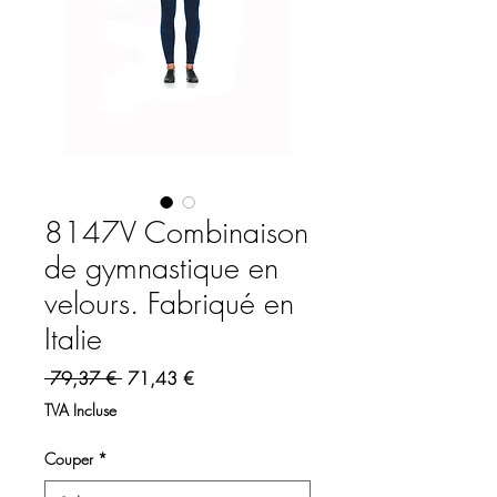
8147V Combinaison
de gymnastique en
velours. Fabriqué en
Italie
Prix original
Prix promotionnel
 79,37 € 
71,43 €
TVA Incluse
Couper
*