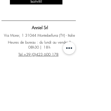
Iscriviti!
Anniel Srl
Via Morer, 1 31044 Montebelluna (TV) - Italie
Heures de bureau : du lundi au vendredi
08h30
| 18h
Tél:+39 (0)423 600 178
info@anniel.com
PI IT04561020266 - Sdi : SUBM70N
INFO
Contacts
Magasin d'usine