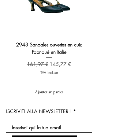
2943 Sandales ouvertes en cuir.
Sandale en cuir 2276 B
Fabriqué en Italie
Prix original
173,48 €
Prix original
Prix promotionnel
161,97 €
145,77 €
TVA Incluse
Ajouter au panier
ISCRIVITI ALLA NEWSLETTER !