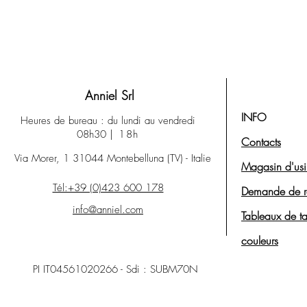
Anniel Srl
INFO
Heures de bureau : du lundi au vendredi
08h30
| 18h
Contacts
Via Morer, 1 31044 Montebelluna (TV) - Italie
Magasin d'us
Tél:+39 (0)423 600 178
Demande de r
info@anniel.com
Tableaux de tai
couleurs
PI IT04561020266 - Sdi : SUBM70N