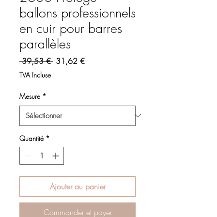
ballons professionnels
en cuir pour barres
parallèles
Prix original
Prix promotionnel
 39,53 € 
31,62 €
TVA Incluse
Mesure
*
Quantité
*
Ajouter au panier
Commander et payer