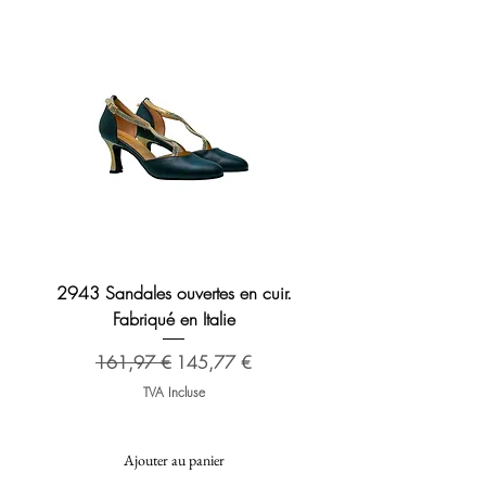
2943 Sandales ouvertes en cuir.
Sandale en cuir 2276 B
Fabriqué en Italie
Prix original
173,48 €
Prix original
Prix promotionnel
161,97 €
145,77 €
TVA Incluse
Ajouter au panier