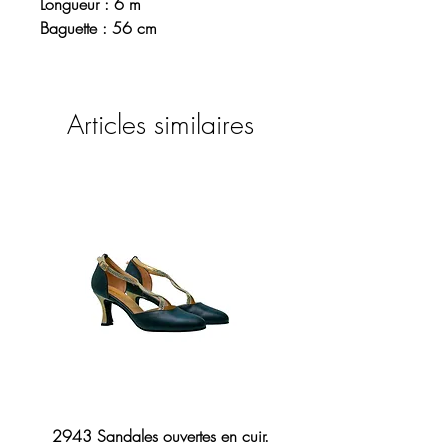
Longueur : 6 m
Baguette : 56 cm
Articles similaires
2943 Sandales ouvertes en cuir.
Sandale en cuir 2276 B