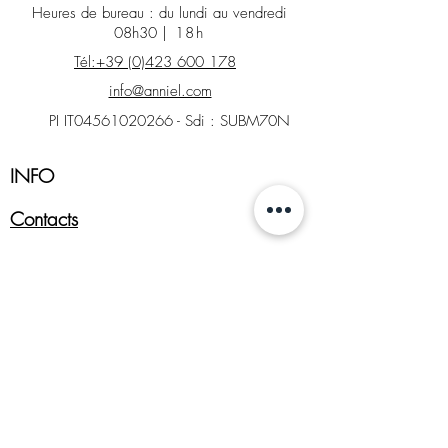
Heures de bureau : du lundi au vendredi
08h30
| 18h
Tél:+39 (0)423 600 178
info@anniel.com
PI IT04561020266 - Sdi : SUBM70N
INFO
Contacts
Magasin d'usine
Demande de retour
Tableaux de tailles et de couleurs
DOMAINE JURIDIQUE