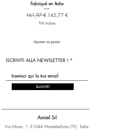
Fabriqué en Italie
Prix original
173,48 €
Prix original
Prix promotionnel
161,97 €
145,77 €
TVA Incluse
Ajouter au panier
ISCRIVITI ALLA NEWSLETTER !
Iscriviti!
Anniel Srl
Via Morer, 1 31044 Montebelluna (TV) - Italie