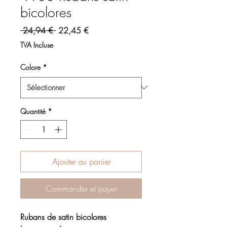
bicolores
Prix original
Prix promotionnel
 24,94 € 
22,45 €
TVA Incluse
Colore
*
Quantité
*
Ajouter au panier
Commander et payer
Rubans de satin bicolores