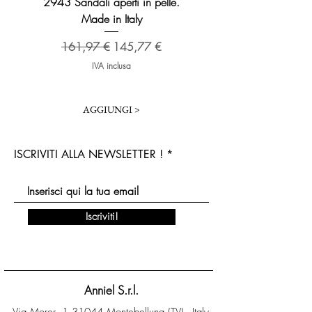
2943 Sandali aperti in pelle.
2276 Sandalo Broadway 
Made in Italy
Prezzo regolare
173,48 €
Prezzo regolare
Prezzo scontato
161,97 €
145,77 €
IVA inclusa
AGGIUNGI >
ISCRIVITI ALLA NEWSLETTER !
Iscriviti!
Anniel S.r.l.
Via Morer, 1 31044 Montebelluna (TV) - Italy