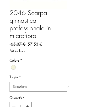
2046 Scarpa
ginnastica
professionale in
microfibra
Prezzo regolare
Prezzo scontato
 65,37 € 
57,53 €
IVA inclusa
Colore
*
Taglia
*
Quantità
*