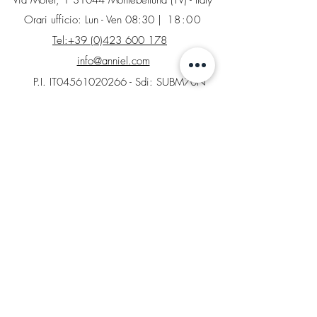
Orari ufficio: Lun - Ven 08:30
| 18:00
Tel:+39 (0)423 600 178
info@anniel.com
P.I. IT04561020266 - Sdi: SUBM70N
INFO
Contatti
Factory Store
Richiesta di reso
Tabelle taglie e colori
AREA LEGALE