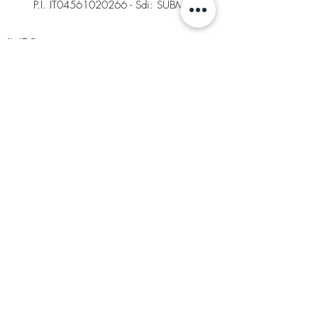
P.I. IT04561020266 - Sdi: SUBM70N
INFO
Contatti
Factory Store
Richiesta di reso
Tabelle taglie e colori
AREA LEGALE
Condizioni generali di vendita
Cookies