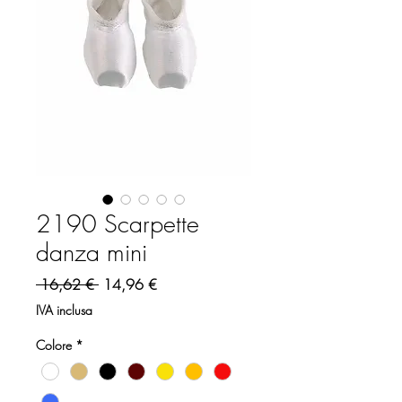
2190 Scarpette
danza mini
Prezzo regolare
Prezzo scontato
 16,62 € 
14,96 €
IVA inclusa
Colore
*