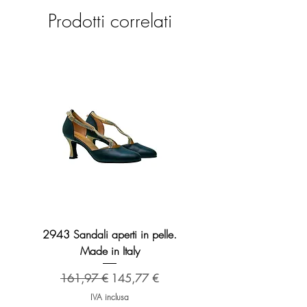
Prodotti correlati
2943 Sandali aperti in pelle.
2276 Sandalo Broadway 
Made in Italy
Prezzo regolare
173,48 €
Prezzo regolare
Prezzo scontato
161,97 €
145,77 €
IVA inclusa