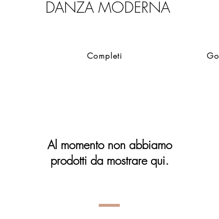
D
ANZA
M
ODERNA
Completi
Go
Al momento non abbiamo
prodotti da mostrare qui.