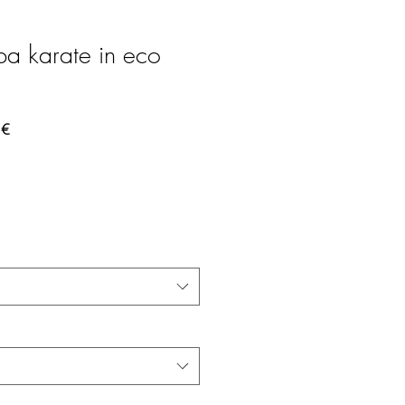
a karate in eco
regolare
Prezzo scontato
 €