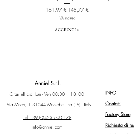
Prezzo regolare
Prezzo scontato
161,97 €
145,77 €
IVA inclusa
AGGIUNGI >
Anniel S.r.l.
INFO
Orari ufficio: Lun - Ven 08:30
| 18:00
Contatti
Via Morer, 1 31044 Montebelluna (TV) - Italy
Factory Store
Tel:+39 (0)423 600 178
Richiesta di re
info@anniel.com