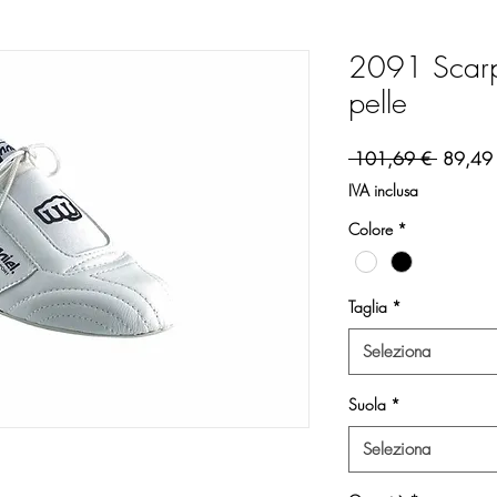
2091 Scarp
pelle
Prezzo 
 101,69 € 
89,49
IVA inclusa
Colore
*
Taglia
*
Seleziona
Suola
*
Seleziona