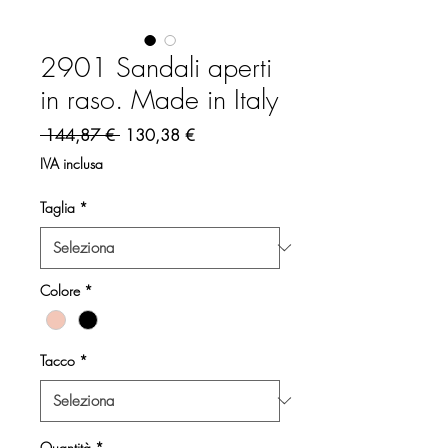
2901 Sandali aperti
in raso. Made in Italy
Prezzo regolare
Prezzo scontato
 144,87 € 
130,38 €
IVA inclusa
Taglia
*
Colore
*
Tacco
*
Quantità
*