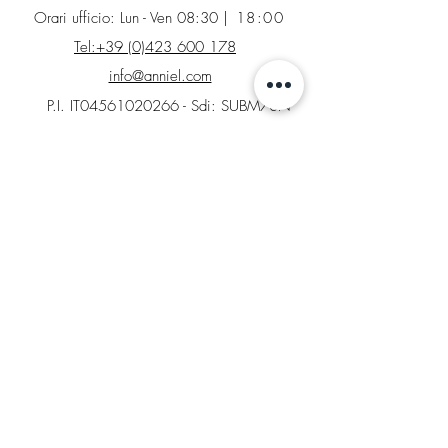
Orari ufficio: Lun - Ven 08:30
| 18:00
Tel:+39 (0)423 600 178
info@anniel.com
P.I. IT04561020266 - Sdi: SUBM70N
INFO
Contatti
Factory Store
Richiesta di reso
Tabelle taglie e colori
AREA LEGALE