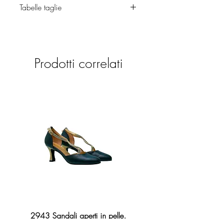
Tabelle taglie
Calzature
Prodotti correlati
2943 Sandali aperti in pelle.
2276 Sandalo Broadway 