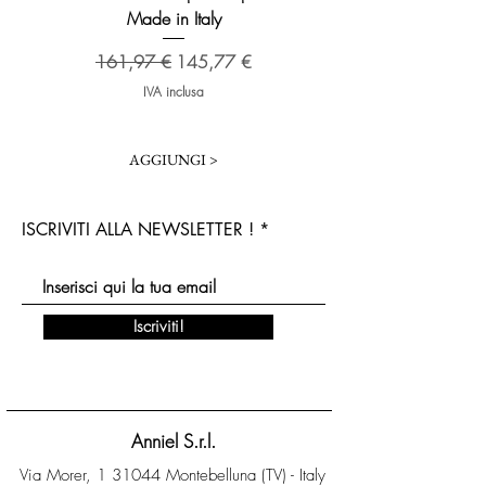
Made in Italy
Prezzo regolare
173,48 €
Prezzo regolare
Prezzo scontato
161,97 €
145,77 €
IVA inclusa
AGGIUNGI >
ISCRIVITI ALLA NEWSLETTER !
Iscriviti!
Anniel S.r.l.
Via Morer, 1 31044 Montebelluna (TV) - Italy