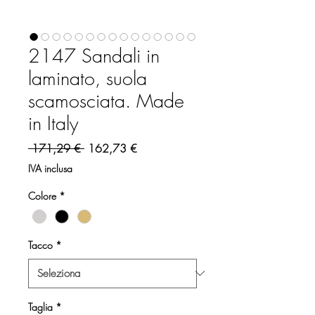
2147 Sandali in
laminato, suola
scamosciata. Made
in Italy
Prezzo regolare
Prezzo scontato
 171,29 € 
162,73 €
IVA inclusa
Colore
*
Tacco
*
Taglia
*