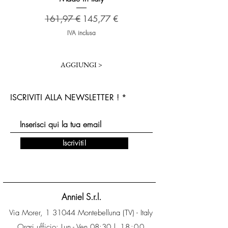
Prezzo regolare
173,48 €
Prezzo regolare
Prezzo scontato
161,97 €
145,77 €
IVA inclusa
AGGIUNGI >
ISCRIVITI ALLA NEWSLETTER !
Iscriviti!
Anniel S.r.l.
Via Morer, 1 31044 Montebelluna (TV) - Italy
Orari ufficio: Lun - Ven 08:30
| 18:00