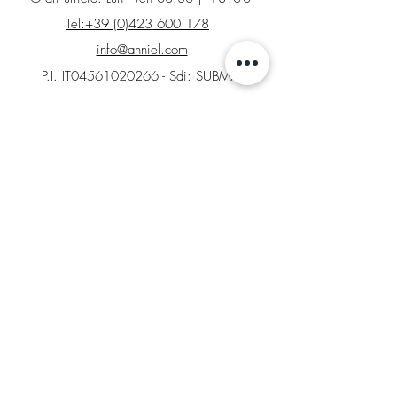
Tel:+39 (0)423 600 178
info@anniel.com
P.I. IT04561020266 - Sdi: SUBM70N
INFO
Contatti
Factory Store
Richiesta di reso
Tabelle taglie e colori
AREA LEGALE