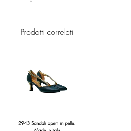
Calzature
Prodotti correlati
2943 Sandali aperti in pelle.
2276 Sandalo Broadway 
Made in Italy