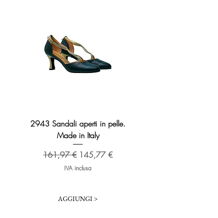
2943 Sandali aperti in pelle.
2276 Sandalo Broadway 
Made in Italy
Prezzo regolare
173,48 €
Prezzo regolare
Prezzo scontato
161,97 €
145,77 €
IVA inclusa
AGGIUNGI >