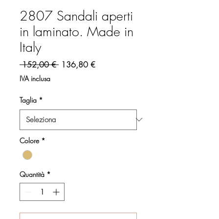
2807 Sandali aperti
in laminato. Made in
Italy
Prezzo regolare
Prezzo scontato
 152,00 € 
136,80 €
IVA inclusa
Taglia
*
Colore
*
Quantità
*