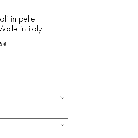
i in pelle
ade in italy
regolare
Prezzo scontato
6 €