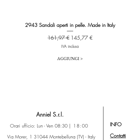
Vista rapida
2943 Sandali aperti in pelle. Made in Italy
Prezzo regolare
Prezzo scontato
161,97 €
145,77 €
IVA inclusa
AGGIUNGI >
Anniel S.r.l.
INFO
Orari ufficio: Lun - Ven 08:30
| 18:00
Contatti
Via Morer, 1 31044 Montebelluna (TV) - Italy