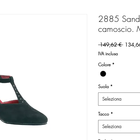
2885 Sandal
camoscio. M
Prezzo 
 149,62 € 
134,6
IVA inclusa
Colore
*
Suola
*
Seleziona
Tacco
*
Seleziona