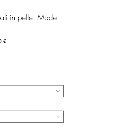
li in pelle. Made
regolare
Prezzo scontato
3 €