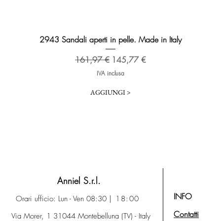
Vista rapida
2943 Sandali aperti in pelle. Made in Italy
Prezzo regolare
Prezzo scontato
161,97 €
145,77 €
IVA inclusa
AGGIUNGI >
Anniel S.r.l.
INFO
Orari ufficio: Lun - Ven 08:30
| 18:00
Contatti
Via Morer, 1 31044 Montebelluna (TV) - Italy