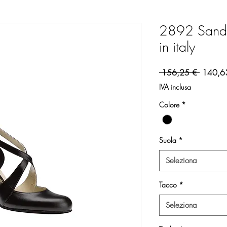
2892 Sanda
in italy
Prezzo 
 156,25 € 
140,6
IVA inclusa
Colore
*
Suola
*
Seleziona
Tacco
*
Seleziona