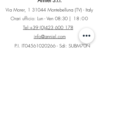
Anniel S.r.l.
Via Morer, 1 31044 Montebelluna (TV) - Italy
Orari ufficio: Lun - Ven 08:30
| 18:00
Tel:+39 (0)423 600 178
info@anniel.com
P.I. IT04561020266 - Sdi: SUBM70N
INFO
Contatti
Factory Store
Richiesta di reso
Tabelle taglie e colori