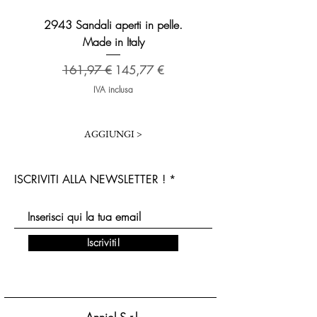
2943 Sandali aperti in pelle.
2276 Sandalo Broadway 
Made in Italy
Prezzo regolare
173,48 €
Prezzo regolare
Prezzo scontato
161,97 €
145,77 €
IVA inclusa
AGGIUNGI >
ISCRIVITI ALLA NEWSLETTER !
Iscriviti!