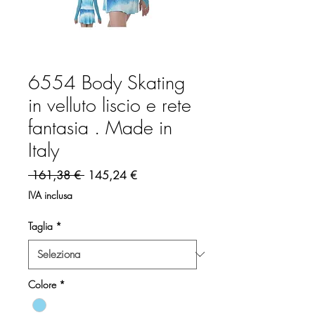
6554 Body Skating
in velluto liscio e rete
fantasia . Made in
Italy
Prezzo regolare
Prezzo scontato
 161,38 € 
145,24 €
IVA inclusa
Taglia
*
Colore
*