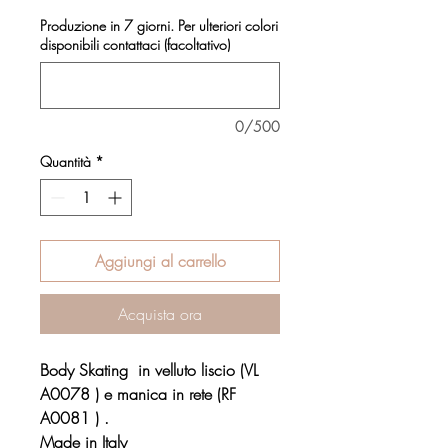
Produzione in 7 giorni. Per ulteriori colori
disponibili contattaci (facoltativo)
0/500
Quantità
*
Aggiungi al carrello
Acquista ora
Body Skating in velluto liscio (VL
A0078 ) e manica in rete (RF
A0081 ) .
Made in Italy