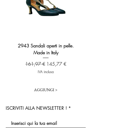
2943 Sandali aperti in pelle.
2276 Sandalo Broadway 
Made in Italy
Prezzo regolare
173,48 €
Prezzo regolare
Prezzo scontato
161,97 €
145,77 €
IVA inclusa
AGGIUNGI >
ISCRIVITI ALLA NEWSLETTER !