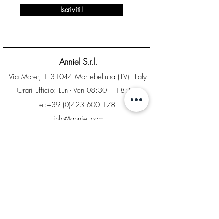
Iscriviti!
Anniel S.r.l.
Via Morer, 1 31044 Montebelluna (TV) - Italy
Orari ufficio: Lun - Ven 08:30
| 18:00
Tel:+39 (0)423 600 178
info@anniel.com
P.I. IT04561020266 - Sdi: SUBM70N
INFO
Contatti
Factory Store