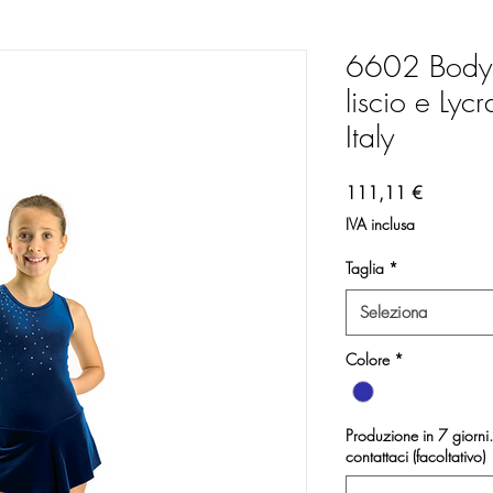
6602 Body S
liscio e Lyc
Italy
Prezzo
111,11 €
IVA inclusa
Taglia
*
Seleziona
Colore
*
Produzione in 7 giorni. 
contattaci (facoltativo)