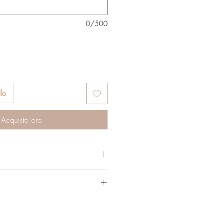
0/500
lo
Acquista ora