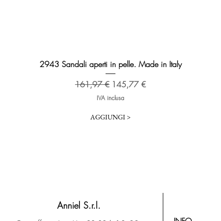
Vista rapida
2943 Sandali aperti in pelle. Made in Italy
Prezzo regolare
Prezzo scontato
161,97 €
145,77 €
IVA inclusa
AGGIUNGI >
Anniel S.r.l.
INFO