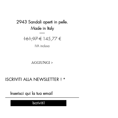
2943 Sandali aperti in pelle.
2276 Sandalo Broadway 
Made in Italy
Prezzo regolare
173,48 €
Prezzo regolare
Prezzo scontato
161,97 €
145,77 €
IVA inclusa
AGGIUNGI >
ISCRIVITI ALLA NEWSLETTER !
Iscriviti!