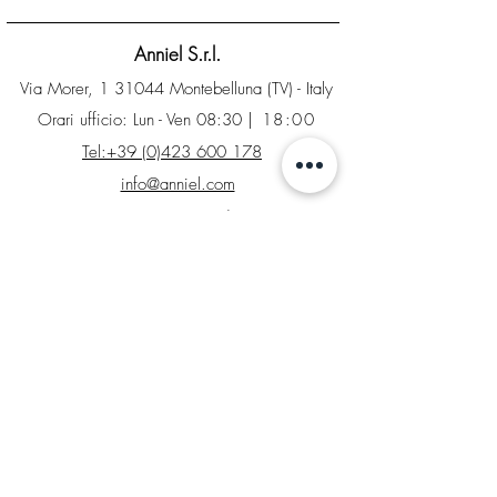
Anniel S.r.l.
Via Morer, 1 31044 Montebelluna (TV) - Italy
Orari ufficio: Lun - Ven 08:30
| 18:00
Tel:+39 (0)423 600 178
info@anniel.com
P.I. IT04561020266 - Sdi: SUBM70N
INFO
Contatti
Factory Store
Richiesta di reso
Tabelle taglie e colori