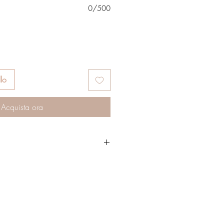
0/500
lo
Acquista ora