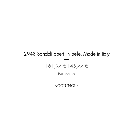
Vista rapida
2943 Sandali aperti in pelle. Made in Italy
Prezzo regolare
Prezzo scontato
161,97 €
145,77 €
IVA inclusa
AGGIUNGI >